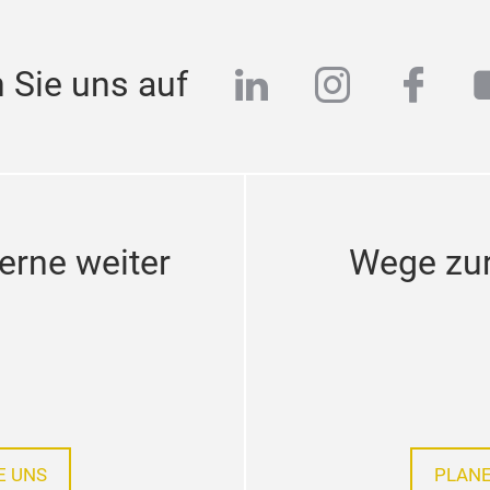
linkedin
instagra
face
 Sie uns auf
erne weiter
Wege zur
E UNS
PLANE