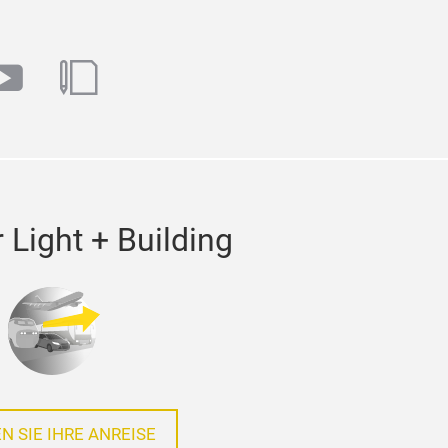
m
book
youtube
blog
 Light + Building
N SIE IHRE ANREISE