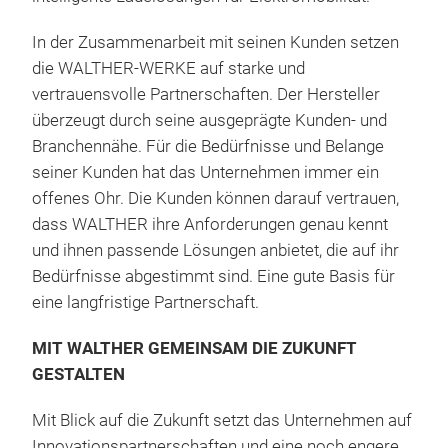
unt
pass
In der Zusammenarbeit mit seinen Kunden setzen
auf 
die WALTHER-WERKE auf starke und
Frei
vertrauensvolle Partnerschaften. Der Hersteller
biet
überzeugt durch seine ausgeprägte Kunden- und
für
Branchennähe. Für die Bedürfnisse und Belange
Bes
seiner Kunden hat das Unternehmen immer ein
sic
offenes Ohr. Die Kunden können darauf vertrauen,
Pro
dass WALTHER ihre Anforderungen genau kennt
enth
und ihnen passende Lösungen anbietet, die auf ihr
Anb
Bedürfnisse abgestimmt sind. Eine gute Basis für
IPD
eine langfristige Partnerschaft.
smar
Ste
MIT WALTHER GEMEINSAM DIE ZUKUNFT
Anwe
GESTALTEN
ang
steh
Mit Blick auf die Zukunft setzt das Unternehmen auf
Anze
Innovationspartnerschaften und eine noch engere