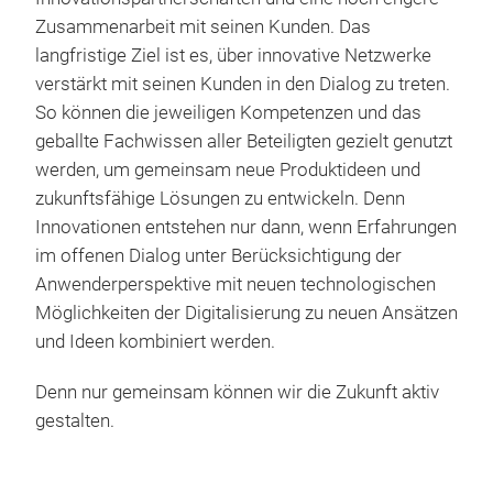
Zust
Zusammenarbeit mit seinen Kunden. Das
R2C
zuve
langfristige Ziel ist es, über innovative Netzwerke
Die
verstärkt mit seinen Kunden in den Dialog zu treten.
con
So können die jeweiligen Kompetenzen und das
um e
geballte Fachwissen aller Beteiligten gezielt genutzt
zuku
werden, um gemeinsam neue Produktideen und
Sys
zukunftsfähige Lösungen zu entwickeln. Denn
Har
Innovationen entstehen nur dann, wenn Erfahrungen
unte
im offenen Dialog unter Berücksichtigung der
zus
Anwenderperspektive mit neuen technologischen
mit
Möglichkeiten der Digitalisierung zu neuen Ansätzen
Die
und Ideen kombiniert werden.
ermö
sowi
Denn nur gemeinsam können wir die Zukunft aktiv
Lade
gestalten.
Vera
biet