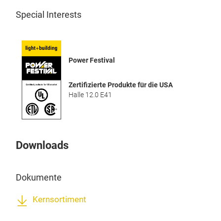
Lad
Special Interests
anf
könn
Ausl
Egal
Power Festival
Lade
Kommu
Zertifizierte Produkte für die USA
Halle 12.0 E41
modu
biet
gege
Downloads
Dokumente
Kernsortiment