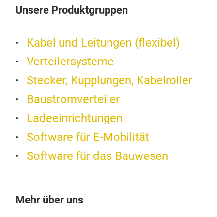
Baus
•
Ma
Unsere Produktgruppen
bspw
•
Ca
die 
•
Fu
dar
• Ev
Kabel und Leitungen (flexibel)
Vol
• Fl
Verteilersysteme
Ansc
• Au
Vert
• S
Stecker, Kupplungen, Kabelroller
dive
• D
Baustromverteiler
Cont
• In
pas
EVO
(Kur
Ladeeinrichtungen
B. w
Software für E-Mobilität
Das
ode
wurd
Gen
Software für das Bauwesen
entw
abg
skal
umz
Mehr über uns
abg
mit