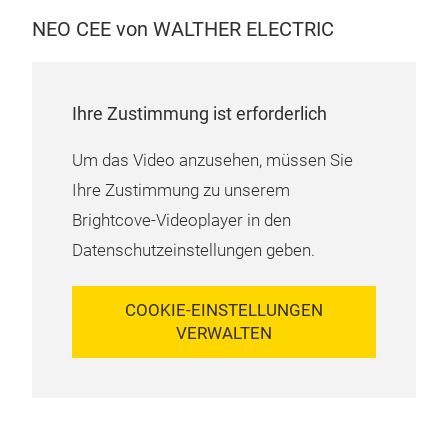
Verg
NEO CEE von WALTHER ELECTRIC
Fest
•
Ei
Bau
•
In
Mit
Ihre Zustimmung ist erforderlich
Abr
bed
•
In
Um das Video anzusehen, müssen Sie
Spek
250
Prod
Ihre Zustimmung zu unserem
•
Mo
Qual
sofo
Brightcove-Videoplayer in den
und 
•
Ma
Datenschutzeinstellungen geben.
WAL
63 A
Mat
Leit
COOKIE-EINSTELLUNGEN
Hers
Feh
VERWALTEN
robu
•
Op
spez
(Kom
Anw
ANW
sämt
•
Ba