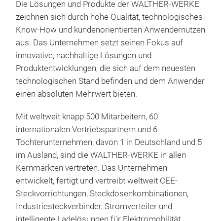
Die Lösungen und Produkte der WALTHER-WERKE
ange
zeichnen sich durch hohe Qualität, technologisches
umf
Know-How und kundenorientierten Anwendernutzen
aber
aus. Das Unternehmen setzt seinen Fokus auf
Bedü
innovative, nachhaltige Lösungen und
Produktentwicklungen, die sich auf dem neuesten
technologischen Stand befinden und dem Anwender
einen absoluten Mehrwert bieten.
Mit weltweit knapp 500 Mitarbeitern, 60
internationalen Vertriebspartnern und 6
Tochterunternehmen, davon 1 in Deutschland und 5
NEO
im Ausland, sind die WALTHER-WERKE in allen
Kernmärkten vertreten. Das Unternehmen
Die
entwickelt, fertigt und vertreibt weltweit CEE-
sind
Steckvorrichtungen, Steckdosenkombinationen,
Bed
Industriesteckverbinder, Stromverteiler und
Sort
intelligente Ladelösungen für Elektromobilität.