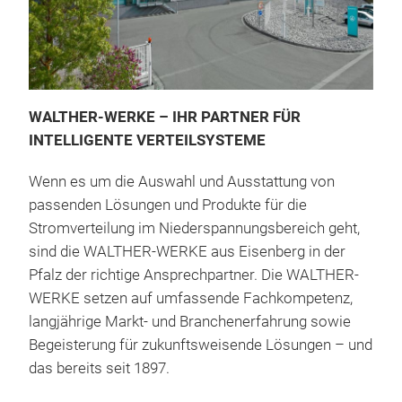
WALTHER-WERKE – IHR PARTNER FÜR
Even
INTELLIGENTE VERTEILSYSTEME
AUS
Wenn es um die Auswahl und Ausstattung von
VER
passenden Lösungen und Produkte für die
Mit 
Stromverteilung im Niederspannungsbereich geht,
wir 
sind die WALTHER-WERKE aus Eisenberg in der
Konz
Pfalz der richtige Ansprechpartner. Die WALTHER-
ähnl
WERKE setzen auf umfassende Fachkompetenz,
Bühn
langjährige Markt- und Branchenerfahrung sowie
Spli
Begeisterung für zukunftsweisende Lösungen – und
Stro
das bereits seit 1897.
Unse
dieA