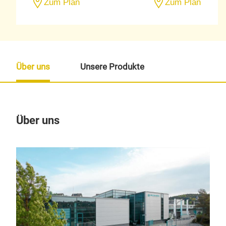
Zum Plan
Zum Plan
Über uns
Unsere Produkte
Über uns
Un