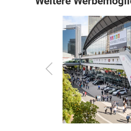
Weitere Werbemögli
n Online
und zeitunabhängig
bemedien und
Zurück
ionalen Reichweite