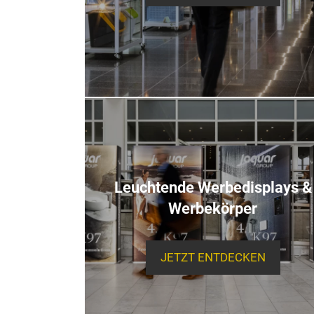
Leuchtende Werbedisplays &
Werbekörper
JETZT ENTDECKEN