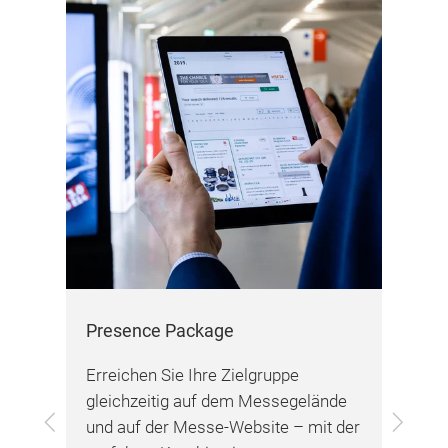
Pr
Err
gle
und
per
ana
Wer
op-
ie
f
Presence Package
Erreichen Sie Ihre Zielgruppe
gleichzeitig auf dem Messegelände
Zurück
Vor
und auf der Messe-Website – mit der