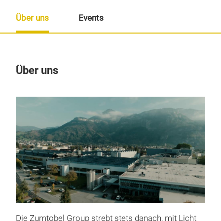
Über uns
Events
Über uns
Un
Präs
09:
09.
Pr
- Be
- Pr
Zum
- Op
Die Zumtobel Group strebt stets danach, mit Licht