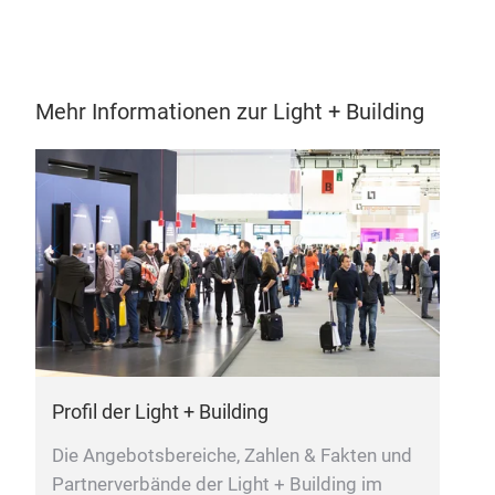
Mehr Informationen zur Light + Building
Profil der Light + Building
L
Die Angebotsbereiche, Zahlen & Fakten und
L
Partnerverbände der Light + Building im
T