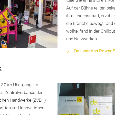
tolle Gewinne sichern kon
Auf der Bühne teilten be
ihre Leidenschaft, erzähl
die Branche bewegt. Und 
wollte, fand in der Chill
und Netzwerken.
Das war das Power F
k
2.0 im Übergang zur
es Zentralverbands der
ischen Handwerke (ZVEH)
riften und Innovationen