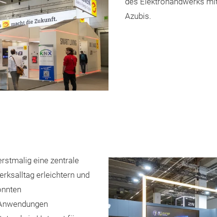
des Elektrohandwerks mit
Azubis.
erstmalig eine zentrale
rksalltag erleichtern und
konnten
e Anwendungen